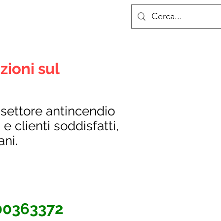
zioni sul
l settore antincendio
 e clienti soddisfatti,
iani.
00363372