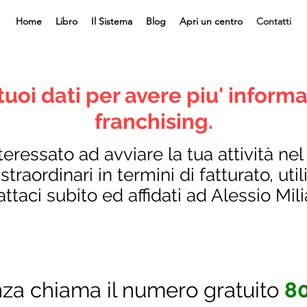
Home
Libro
Il Sistema
Blog
Apri un centro
Contatti
 tuoi dati per avere piu' informa
franchising.
eressato ad avviare la tua attività ne
straordinari in termini di fatturato, utili
ttaci subito ed affidati ad Alessio Mil
nza chiama il numero gratuito
8