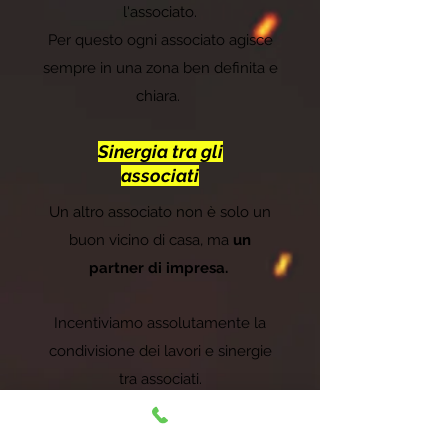
l'associato.
Per questo ogni associato agisce
sempre in una zona ben definita e
chiara.
Sinergia tra gli
associati
Un altro associato non è solo un
buon vicino di casa, ma
un
partner di impresa.
Incentiviamo assolutamente la
condivisione dei lavori e sinergie
tra associati.
Ogni associato può infatti essere