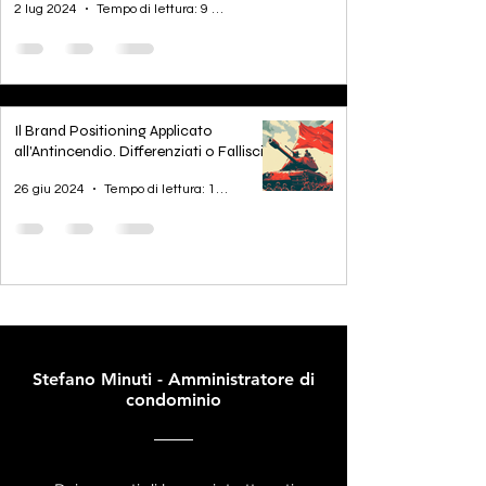
2 lug 2024
Tempo di lettura: 9 min
una azienda di manutenzione
antincendio
Il Brand Positioning Applicato
all'Antincendio. Differenziati o Fallisci
26 giu 2024
Tempo di lettura: 17 min
Stefano Minuti - Amministratore di
condominio