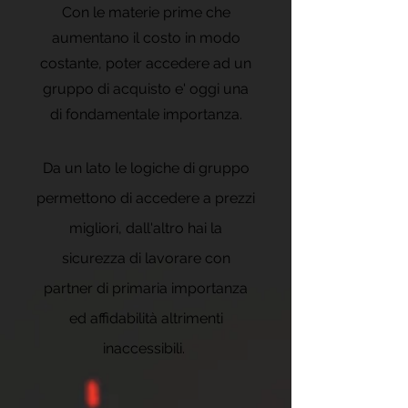
Con le materie prime che
aumentano il costo in modo
costante, poter accedere ad un
gruppo di acquisto e' oggi una
di fondamentale importanza.
Da un lato le logiche di gruppo
permettono di accedere a prezzi
migliori, dall'altro hai la
sicurezza di lavorare con
partner di primaria importanza
ed affidabilità altrimenti
inaccessibili.