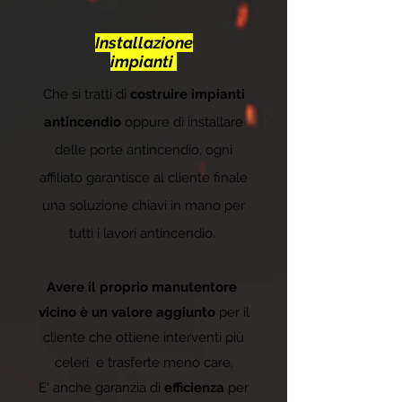
Installazione
impianti
Che si tratti di
costruire impianti
antincendio
oppure di installare
delle porte antincendio, ogni
affiliato garantisce al cliente finale
una soluzione chiavi in mano per
tutti i lavori antincendio.
Avere il proprio manutentore
vicino è un valore aggiunto
per il
cliente che ottiene interventi più
celeri e trasferte meno care.
E' anche garanzia di
efficienza
per